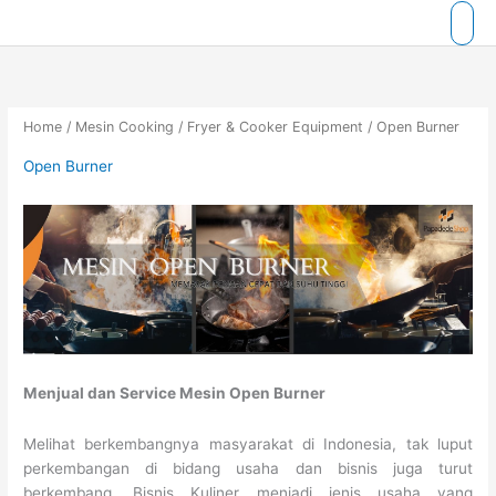
Skip
to
content
Home
/
Mesin Cooking
/
Fryer & Cooker Equipment
/ Open Burner
Open Burner
Menjual dan Service Mesin Open Burner
Melihat berkembangnya masyarakat di Indonesia, tak luput
perkembangan di bidang usaha dan bisnis juga turut
berkembang. Bisnis Kuliner menjadi jenis usaha yang