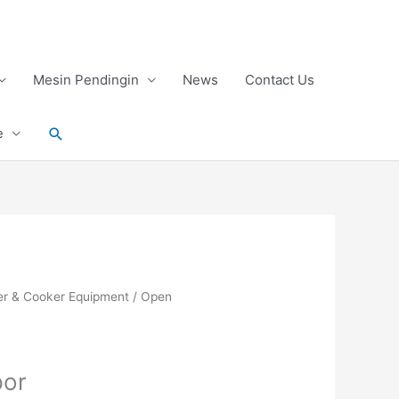
Mesin Pendingin
News
Contact Us
Search
e
er & Cooker Equipment
/
Open
or