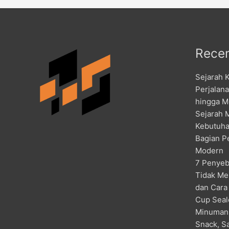
Recen
Sejarah 
Perjalan
hingga M
Sejarah 
Kebutuha
Bagian P
Modern
7 Penyeb
Tidak Me
dan Cara
Cup Seal
Minuman
Snack, S