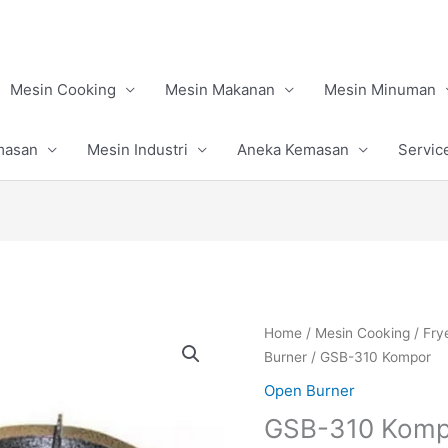
Mesin Cooking
Mesin Makanan
Mesin Minuman
masan
Mesin Industri
Aneka Kemasan
Servic
Home
/
Mesin Cooking
/
Fry
Burner
/ GSB-310 Kompor
Open Burner
GSB-310 Komp