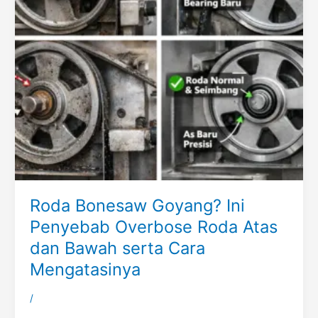
Roda Bonesaw Goyang? Ini
Penyebab Overbose Roda Atas
dan Bawah serta Cara
Mengatasinya
/