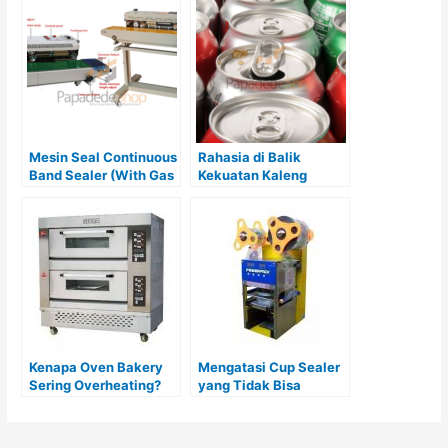
Vacuum
Mesin Seal Continuous
Rahasia di Balik
Band Sealer (With Gas
Kekuatan Kaleng
Flushing) Nitrogen
Minuman: Mengapa
DBF-1000ANF
Aluminium Butuh
Nitrogen Cair?
Kenapa Oven Bakery
Mengatasi Cup Sealer
Sering Overheating?
yang Tidak Bisa
Masalah yang Kerap
Menyegel dengan
Terjadi
Rapat: Penyebab,
Solusi, dan Tips