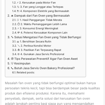
⚡ 2. Kerusakan pada Motor Fan
🔩 3. Fan yang Longgar atau Terlepas
🔌 4. Komponen Elektrik yang Bermasalah
🔥 Dampak dari Fan Oven yang Bermasalah
🍞 1. Hasil Panggangan Tidak Merata
⏱️ 2. Waktu Pemanggangan Lebih Lama
⚡ 3. Konsumsi Energi Meningkat
💸 4. Potensi Kerusakan Komponen Lain
🔧 Solusi Mengatasi Fan Oven yang Tidak Berfungsi
🧽 1. Bersihkan Secara Rutin
🪛 2. Periksa Kondisi Motor
🧲 3. Pastikan Fan Terpasang Rapat
⚙️ 4. Gunakan Jasa Servis Profesional
🧭 Tips Perawatan Preventif Agar Fan Oven Awet
💡 Kesimpulan
📞 Butuh Jasa Servis Oven Bakery Profesional?
Related posts:
Masalah fan oven yang tidak berfungsi optimal bukan hanya
persoalan teknis kecil, tapi bisa berdampak besar pada kualitas
produk dan efisiensi produksi. Karena itu, memahami
penyebab, dampak, serta solusi dari kerusakan fan oven
adalah langkah penting bagi siapa pun yang mengandalkan