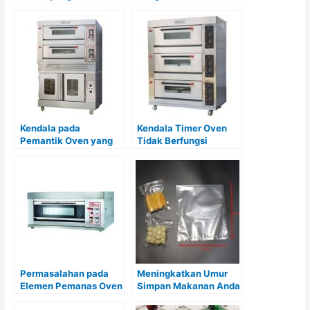
Merata pada Oven
yang Tidak Akurat dan
Cara Mengatasinya
Kendala pada
Kendala Timer Oven
Pemantik Oven yang
Tidak Berfungsi
Sulit Menyala dan Cara
dengan Baik:
Mengatasinya
Penyebab, Dampak,
dan Solusinya
Permasalahan pada
Meningkatkan Umur
Elemen Pemanas Oven
Simpan Makanan Anda
yang Cepat Rusak
dengan Kemasan