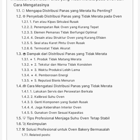
Cara Mengatasinya
🍞 Mengapa Distribusi Panas yang Merata Itu Penting?
⚙️ Penyebab Distribusi Panas yang Tidak Merata pada Oven
1. Fan atau Kipas Sirkulasi Rusak
2. Penempatan Rak Oven yang Kurang Tepat
3. Elemen Pemanas Tidak Berfungsi Optimal
4. Desain atau Struktur Oven yang Kurang Efisien
5. Seal atau Karet Pintu Oven Rusak
6. Termostat Tidak Akurat
🧁 Dampak dari Distribusi Panas yang Tidak Merata
🔸 1. Produk Tidak Matang Merata
🔸 2. Tekstur dan Warna Tidak Konsisten
🔸 3. Waktu Produksi Lebih Lama
🔸 4. Pemborosan Energi
🔸 5. Reputasi Bisnis Menurun
🧰 Cara Mengatasi Distribusi Panas yang Tidak Merata
1. Lakukan Servis dan Perawatan Berkala
2. Kalibrasi Suhu Oven
3. Ganti Komponen yang Sudah Rusak
4. Jaga Kebersihan Interior Oven
5. Gunakan Oven Sesuai Kapasitas
💡 Tips Profesional Menjaga Suhu Oven Tetap Stabil
🚀 Kesimpulan
🛠️ Solusi Profesional untuk Oven Bakery Bermasalah
Related posts: