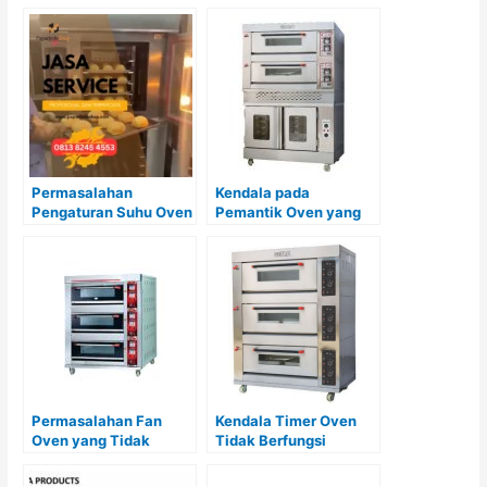
Permasalahan
Kendala pada
Pengaturan Suhu Oven
Pemantik Oven yang
yang Tidak Akurat dan
Sulit Menyala dan Cara
Cara Mengatasinya
Mengatasinya
Permasalahan Fan
Kendala Timer Oven
Oven yang Tidak
Tidak Berfungsi
Berfungsi Optimal
dengan Baik:
Penyebab, Dampak,