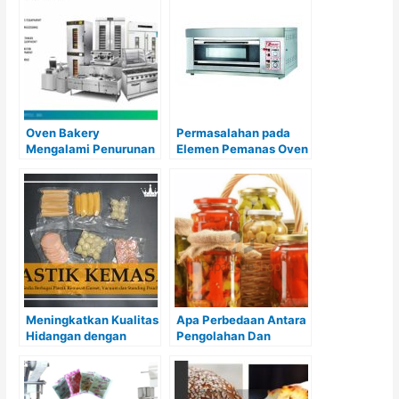
dan Solusinya
Oven Bakery
Permasalahan pada
Mengalami Penurunan
Elemen Pemanas Oven
Suhu? Kenali
yang Cepat Rusak
Masalahnya dan
Solusinya di Sini
Meningkatkan Kualitas
Apa Perbedaan Antara
Hidangan dengan
Pengolahan Dan
Plastik Vakum
Pengawetan?
Makanan