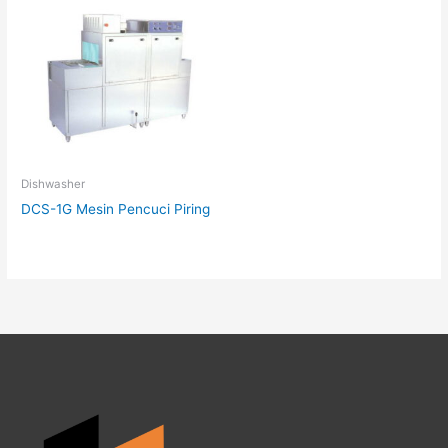
Dishwasher
DCS-1G Mesin Pencuci Piring