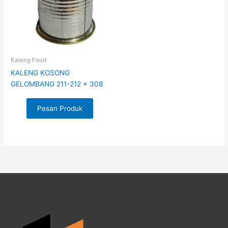
Kaleng Food
KALENG KOSONG
GELOMBANG 211-212 x 308
Pesan Produk