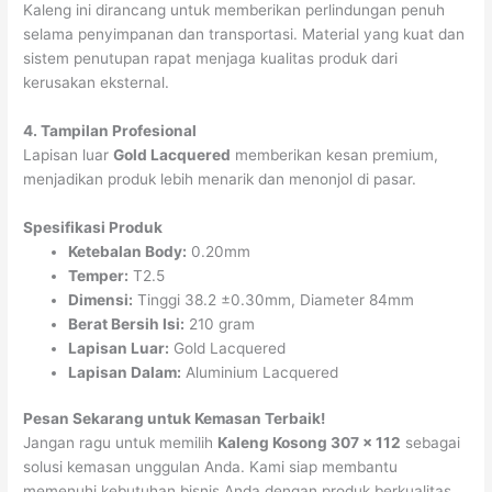
Kaleng ini dirancang untuk memberikan perlindungan penuh
selama penyimpanan dan transportasi. Material yang kuat dan
sistem penutupan rapat menjaga kualitas produk dari
kerusakan eksternal.
4. Tampilan Profesional
Lapisan luar
Gold Lacquered
memberikan kesan premium,
menjadikan produk lebih menarik dan menonjol di pasar.
Spesifikasi Produk
Ketebalan Body:
0.20mm
Temper:
T2.5
Dimensi:
Tinggi 38.2 ±0.30mm, Diameter 84mm
Berat Bersih Isi:
210 gram
Lapisan Luar:
Gold Lacquered
Lapisan Dalam:
Aluminium Lacquered
Pesan Sekarang untuk Kemasan Terbaik!
Jangan ragu untuk memilih
Kaleng Kosong 307 x 112
sebagai
solusi kemasan unggulan Anda. Kami siap membantu
memenuhi kebutuhan bisnis Anda dengan produk berkualitas