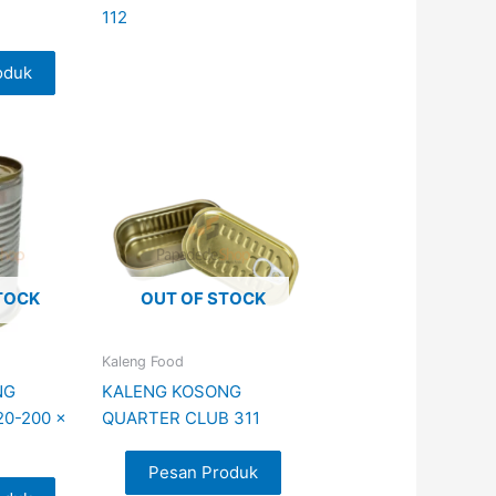
112
oduk
TOCK
OUT OF STOCK
Kaleng Food
NG
KALENG KOSONG
0-200 x
QUARTER CLUB 311
Pesan Produk