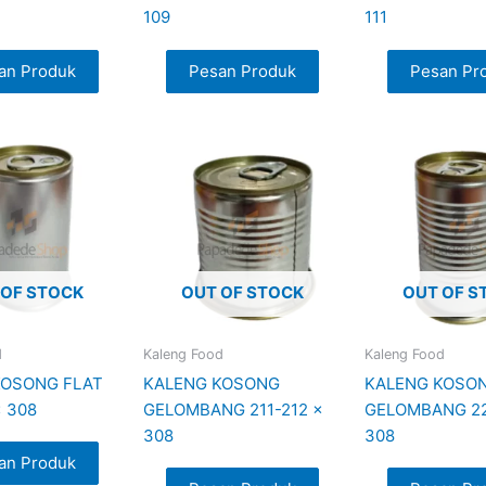
109
111
an Produk
Pesan Produk
Pesan Pr
 OF STOCK
OUT OF STOCK
OUT OF S
d
Kaleng Food
Kaleng Food
KOSONG FLAT
KALENG KOSONG
KALENG KOSO
x 308
GELOMBANG 211-212 x
GELOMBANG 22
308
308
an Produk