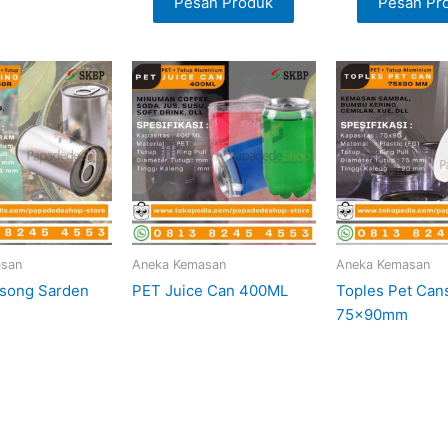
Pesan Produk
Pesan Pr
asan
Aneka Kemasan
Aneka Kemasan
osong Sarden
PET Juice Can 400ML
Toples Pet Can
75x90mm