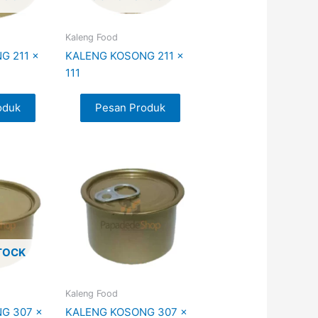
Kaleng Food
G 211 x
KALENG KOSONG 211 x
111
oduk
Pesan Produk
TOCK
Kaleng Food
G 307 x
KALENG KOSONG 307 x