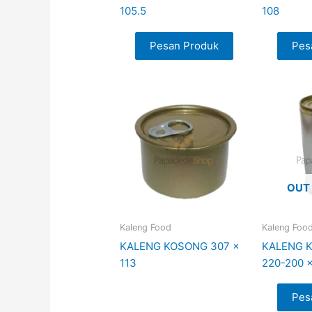
105.5
108
Pesan Produk
Pes
OUT
Kaleng Food
Kaleng Foo
KALENG KOSONG 307 x
KALENG 
113
220-200 
Pes