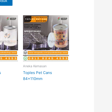
oduk
Aneka Kemasan
s
Toples Pet Cans
84x110mm