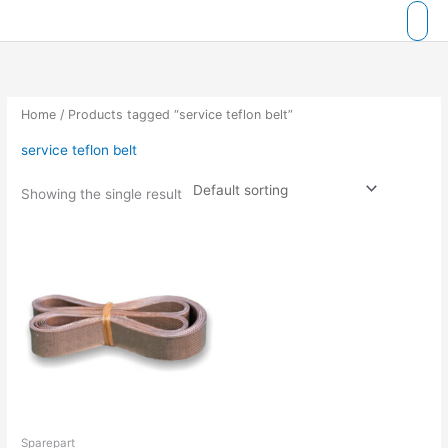
Skip
to
content
Home
/ Products tagged “service teflon belt”
service teflon belt
Showing the single result
Sparepart