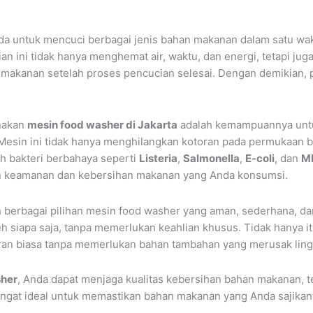
 untuk mencuci berbagai jenis bahan makanan dalam satu w
n ini tidak hanya menghemat air, waktu, dan energi, tetapi ju
 makanan setelah proses pencucian selesai. Dengan demikian, 
nakan
mesin food washer di Jakarta
adalah kemampuannya unt
. Mesin ini tidak hanya menghilangkan kotoran pada permukaan b
h bakteri berbahaya seperti
Listeria
,
Salmonella
,
E-coli
, dan
M
n keamanan dan kebersihan makanan yang Anda konsumsi.
erbagai pilihan mesin food washer yang aman, sederhana, dan 
h siapa saja, tanpa memerlukan keahlian khusus. Tidak hanya it
eran biasa tanpa memerlukan bahan tambahan yang merusak lin
sher
, Anda dapat menjaga kualitas kebersihan bahan makanan, te
i sangat ideal untuk memastikan bahan makanan yang Anda sajika