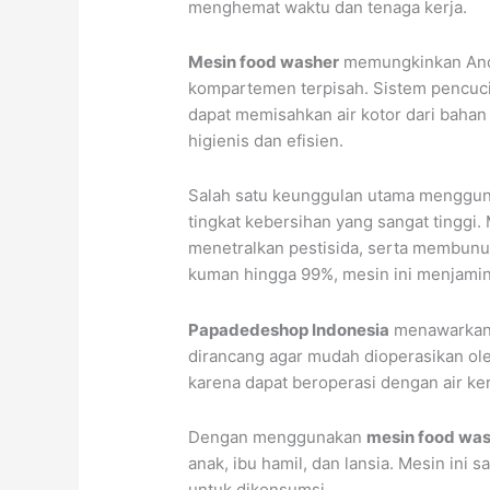
menghemat waktu dan tenaga kerja.
Mesin food washer
memungkinkan Anda
kompartemen terpisah. Sistem pencucia
dapat memisahkan air kotor dari bahan
higienis dan efisien.
Salah satu keunggulan utama menggu
tingkat kebersihan yang sangat tinggi
menetralkan pestisida, serta membunu
kuman hingga 99%, mesin ini menjami
Papadedeshop Indonesia
menawarkan b
dirancang agar mudah dioperasikan ole
karena dapat beroperasi dengan air k
Dengan menggunakan
mesin food wa
anak, ibu hamil, dan lansia. Mesin in
untuk dikonsumsi.