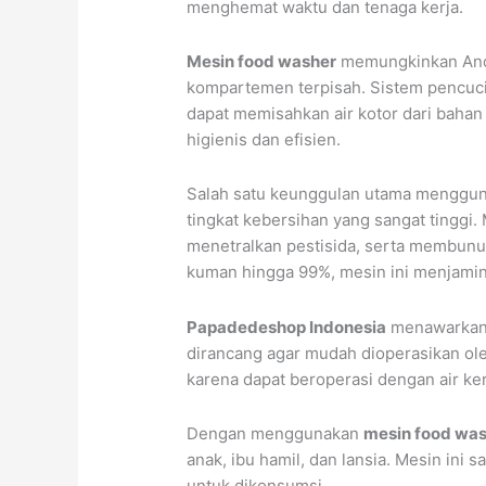
menghemat waktu dan tenaga kerja.
Mesin food washer
memungkinkan Anda
kompartemen terpisah. Sistem pencucia
dapat memisahkan air kotor dari bahan
higienis dan efisien.
Salah satu keunggulan utama menggu
tingkat kebersihan yang sangat tinggi
menetralkan pestisida, serta membunu
kuman hingga 99%, mesin ini menjami
Papadedeshop Indonesia
menawarkan b
dirancang agar mudah dioperasikan ole
karena dapat beroperasi dengan air k
Dengan menggunakan
mesin food wa
anak, ibu hamil, dan lansia. Mesin in
untuk dikonsumsi.