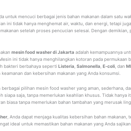
 untuk mencuci berbagai jenis bahan makanan dalam satu w
n ini tidak hanya menghemat air, waktu, dan energi, tetapi ju
 makanan setelah proses pencucian selesai. Dengan demikian, 
nakan
mesin food washer di Jakarta
adalah kemampuannya unt
. Mesin ini tidak hanya menghilangkan kotoran pada permukaan b
h bakteri berbahaya seperti
Listeria
,
Salmonella
,
E-coli
, dan
M
n keamanan dan kebersihan makanan yang Anda konsumsi.
erbagai pilihan mesin food washer yang aman, sederhana, dan 
h siapa saja, tanpa memerlukan keahlian khusus. Tidak hanya it
eran biasa tanpa memerlukan bahan tambahan yang merusak lin
sher
, Anda dapat menjaga kualitas kebersihan bahan makanan, te
i sangat ideal untuk memastikan bahan makanan yang Anda sajika