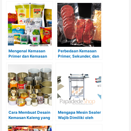
Mengenal Kemasan
Perbedaan Kemasan
Primer dan Kemasan
Primer, Sekunder, dan
Sekunder serta
Tersier yang Harus
Pentingnya bagi
Diketahui
Produk dan Produsen
Cara Membuat Desain
Mengapa Mesin Sealer
Kemasan Kaleng yang
Wajib Dimiliki oleh
Menarik dan
Pelaku Usaha Kuliner
Menggugah Selera