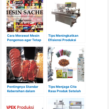
Konsumen
Cara Merawat Mesin
Tips Meningkatkan
Pengemas agar Tetap
Efisiensi Produksi
Awet dan Tahan Lama
dengan Mesin
Otomatis
Pentingnya Standar
Tips Menjaga Cita
Kebersihan dalam
Rasa Produk Setelah
Proses Pengemasan
Proses Pengemasan
Makanan