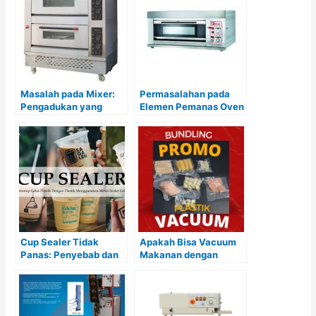
Masalah pada Mixer:
Permasalahan pada
Pengadukan yang
Elemen Pemanas Oven
Tidak Konsisten
yang Cepat Rusak
Cup Sealer Tidak
Apakah Bisa Vacuum
Panas: Penyebab dan
Makanan dengan
Solusi
Plastik Biasa?