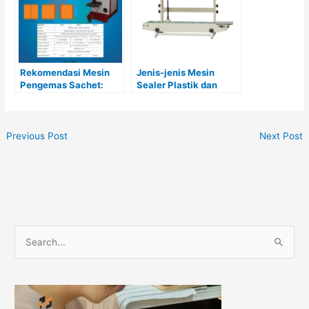
Rekomendasi Mesin
Jenis-jenis Mesin
Pengemas Sachet:
Sealer Plastik dan
Solusi Praktis dan
Penyebab Sealer Tidak
Efisien untuk Usaha
Panas
Anda
Previous Post
Next Post