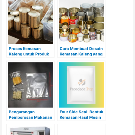
Proses Kemasan
Cara Membuat Desain
Kaleng untuk Produk
Kemasan Kaleng yang
Perikanan agar Tahan
Menarik dan
Lama dan Berkualitas
Menggugah Selera
Konsumen
Pengurangan
Four Side Seal: Bentuk
Pemborosan Makanan
Kemasan Hasil Mesin
dengan Plastik
Sachet yang Praktis
Kemasan Vacuum
dan Efisien