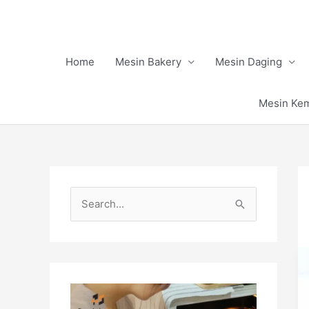
Skip
to
content
Home
Mesin Bakery
Mesin Daging
Mesin Ke
S
e
a
r
c