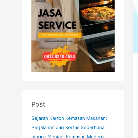
h
f
o
r
:
Post
Sejarah Karton Kemasan Makanan:
Perjalanan dari Kertas Sederhana
hingga Menjadi Kemasan Modern