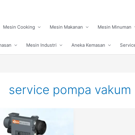
Mesin Cooking
Mesin Makanan
Mesin Minuman
masan
Mesin Industri
Aneka Kemasan
Servic
service pompa vakum
Vacuum
Pump
Pengertian,