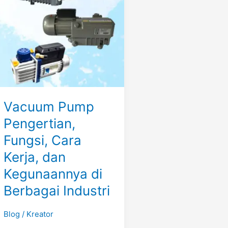
Fungsi,
Cara
Kerja,
dan
Kegunaannya
di
Berbagai
Industri
Vacuum Pump
Pengertian,
Fungsi, Cara
Kerja, dan
Kegunaannya di
Berbagai Industri
Blog
/
Kreator