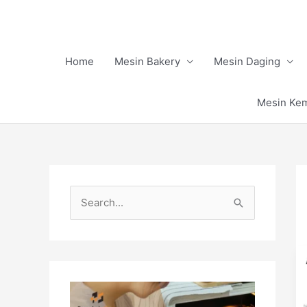
Skip
to
content
Home
Mesin Bakery
Mesin Daging
Mesin Ke
S
e
a
r
c