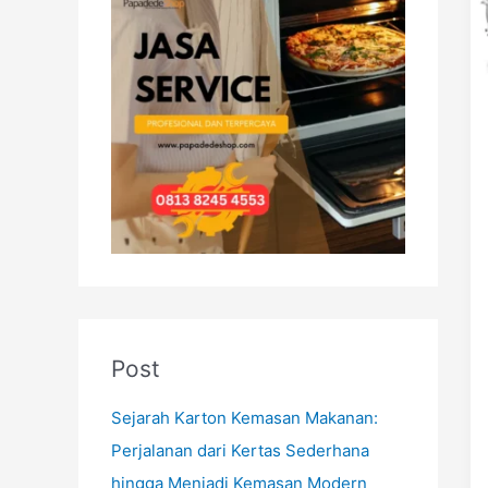
h
f
o
r
:
Post
Sejarah Karton Kemasan Makanan:
Perjalanan dari Kertas Sederhana
hingga Menjadi Kemasan Modern