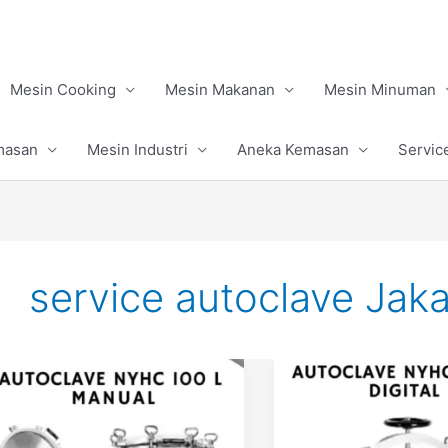
Mesin Cooking
Mesin Makanan
Mesin Minuman
masan
Mesin Industri
Aneka Kemasan
Servic
service autoclave Jaka
Apa
Perbedaan
Fungsi
Autoclave
Mengetahui
untuk