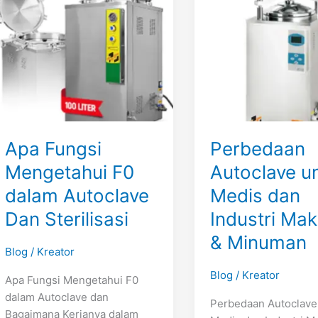
F0
Medis
dalam
dan
Autoclave
Industri
Dan
Makanan
Sterilisasi
&
Minuman
Apa Fungsi
Perbedaan
Mengetahui F0
Autoclave u
dalam Autoclave
Medis dan
Dan Sterilisasi
Industri Ma
& Minuman
Blog
/
Kreator
Blog
/
Kreator
Apa Fungsi Mengetahui F0
dalam Autoclave dan
Perbedaan Autoclave
Bagaimana Kerjanya dalam