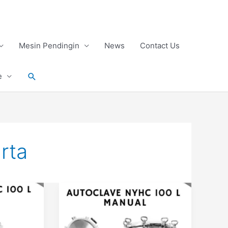
Mesin Pendingin
News
Contact Us
Search
e
rta
Apa
Itu
Autoclave