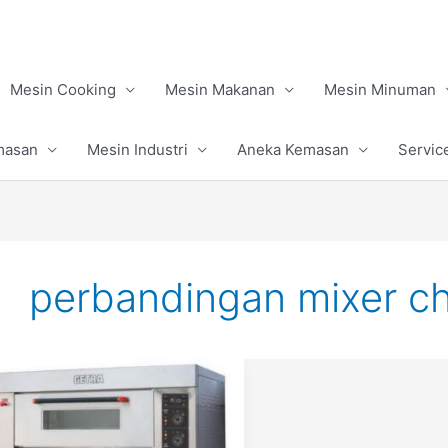
Mesin Cooking
Mesin Makanan
Mesin Minuman
masan
Mesin Industri
Aneka Kemasan
Servic
perbandingan mixer ch
Mixer
&
Oven