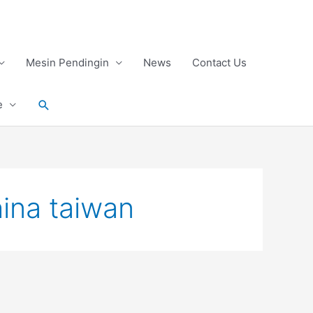
Mesin Pendingin
News
Contact Us
Search
e
ina taiwan