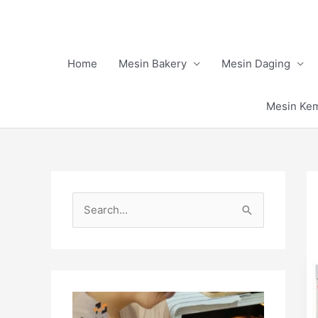
Skip
to
content
Home
Mesin Bakery
Mesin Daging
Mesin Ke
S
e
a
r
c