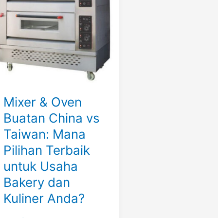
Buatan
China
vs
Taiwan:
Mana
Pilihan
Terbaik
untuk
Mixer & Oven
Usaha
Bakery
Buatan China vs
dan
Taiwan: Mana
Kuliner
Pilihan Terbaik
Anda?
untuk Usaha
Bakery dan
Kuliner Anda?