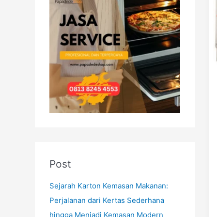
h
f
o
r
:
Post
Sejarah Karton Kemasan Makanan:
Perjalanan dari Kertas Sederhana
hingga Menjadi Kemasan Modern