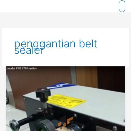
Skip
to
content
penggantian belt
sealer