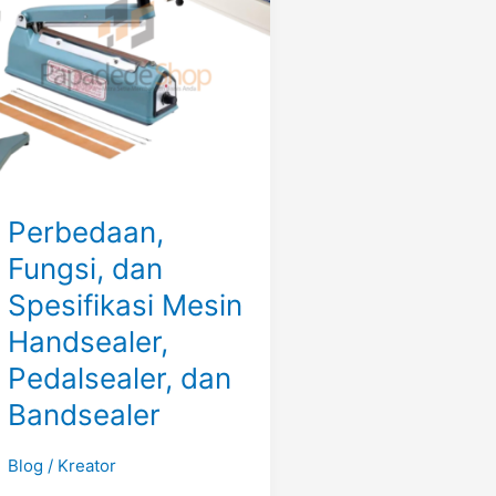
Spesifikasi
Mesin
Handsealer,
Pedalsealer,
dan
Bandsealer
Perbedaan,
Fungsi, dan
Spesifikasi Mesin
Handsealer,
Pedalsealer, dan
Bandsealer
Blog
/
Kreator