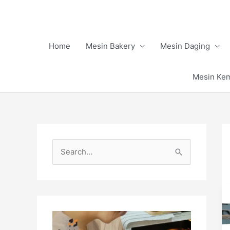
Skip
to
content
Home
Mesin Bakery
Mesin Daging
Mesin Ke
S
e
a
r
c