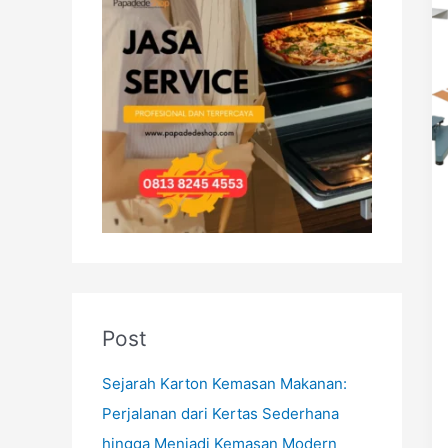
h
f
o
r
:
Post
Sejarah Karton Kemasan Makanan:
Perjalanan dari Kertas Sederhana
hingga Menjadi Kemasan Modern