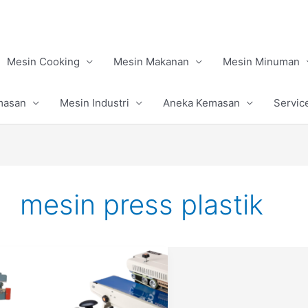
Mesin Cooking
Mesin Makanan
Mesin Minuman
masan
Mesin Industri
Aneka Kemasan
Servic
mesin press plastik
Perbedaan,
Fungsi,
dan