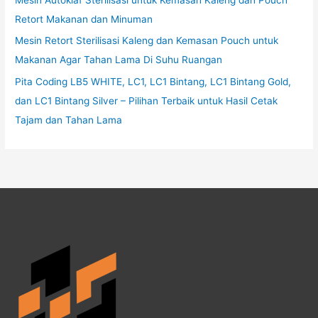
Retort Makanan dan Minuman
Mesin Retort Sterilisasi Kaleng dan Kemasan Pouch untuk
Makanan Agar Tahan Lama Di Suhu Ruangan
Pita Coding LB5 WHITE, LC1, LC1 Bintang, LC1 Bintang Gold,
dan LC1 Bintang Silver – Pilihan Terbaik untuk Hasil Cetak
Tajam dan Tahan Lama