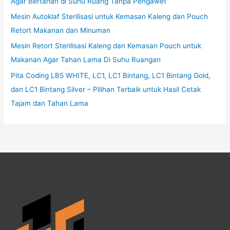
Agar Bertahan di Suhu Ruang Tanpa Pengawet
Mesin Autoklaf Sterilisasi untuk Kemasan Kaleng dan Pouch
Retort Makanan dan Minuman
Mesin Retort Sterilisasi Kaleng dan Kemasan Pouch untuk
Makanan Agar Tahan Lama Di Suhu Ruangan
Pita Coding LB5 WHITE, LC1, LC1 Bintang, LC1 Bintang Gold,
dan LC1 Bintang Silver – Pilihan Terbaik untuk Hasil Cetak
Tajam dan Tahan Lama