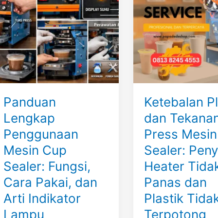
Mesin
Tekanan
Cup
Press
Sealer:
Mesin
Fungsi,
Cup
Cara
Sealer:
Pakai,
Penyebab
dan
Heater
Arti
Tidak
Panduan
Ketebalan Pl
Indikator
Panas
Lampu
dan
Lengkap
dan Tekana
Plastik
Penggunaan
Press Mesi
Tidak
Mesin Cup
Sealer: Pen
Terpotong
Sealer: Fungsi,
Heater Tida
Cara Pakai, dan
Panas dan
Arti Indikator
Plastik Tida
Lampu
Terpotong