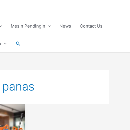
Mesin Pendingin
News
Contact Us
Search
e
k panas