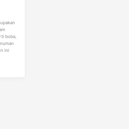
rupakan
lam
ti boba,
minuman
n ini