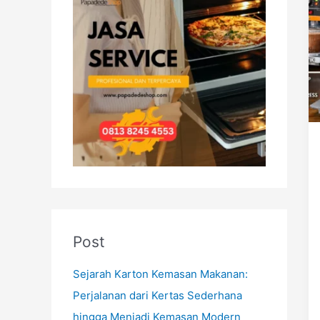
h
f
o
r
:
Post
Sejarah Karton Kemasan Makanan:
Perjalanan dari Kertas Sederhana
hingga Menjadi Kemasan Modern