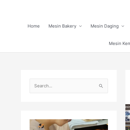
Skip
to
content
Home
Mesin Bakery
Mesin Daging
Mesin Ke
S
e
a
r
c