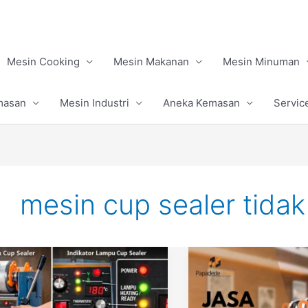
Mesin Cooking
Mesin Makanan
Mesin Minuman
masan
Mesin Industri
Aneka Kemasan
Servic
mesin cup sealer tida
Panduan
Ketebalan
Lengkap
Plat
Penggunaan
dan