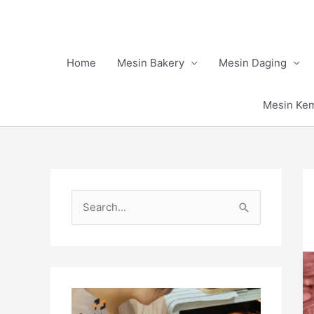
Skip
to
content
Home
Mesin Bakery
Mesin Daging
Mesin Ke
S
e
a
r
c