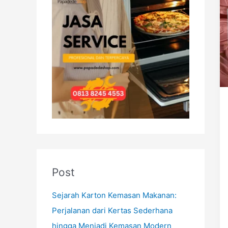
h
f
o
r
:
Post
Sejarah Karton Kemasan Makanan:
Perjalanan dari Kertas Sederhana
hingga Menjadi Kemasan Modern