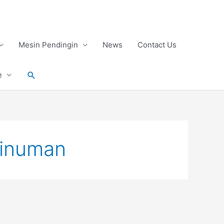
Mesin Pendingin
News
Contact Us
Search
e
minuman