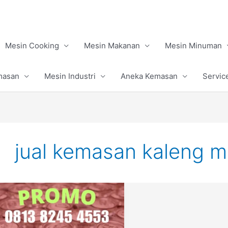
Mesin Cooking
Mesin Makanan
Mesin Minuman
masan
Mesin Industri
Aneka Kemasan
Servic
jual kemasan kaleng 
Jual
Kemasan
Kaleng