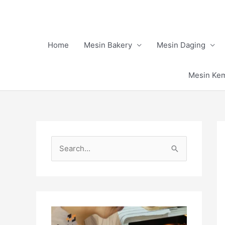
Skip
to
content
Home
Mesin Bakery
Mesin Daging
Mesin Ke
S
e
a
r
c