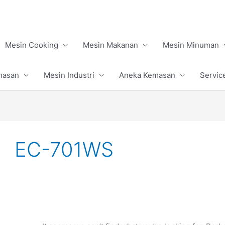
Mesin Cooking
Mesin Makanan
Mesin Minuman
masan
Mesin Industri
Aneka Kemasan
Servic
Search
for:
EC-701WS