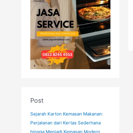
h
f
o
r
:
Post
Sejarah Karton Kemasan Makanan:
Perjalanan dari Kertas Sederhana
hingga Menjadi Kemasan Modern