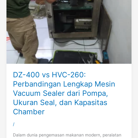
DZ-400 vs HVC-260:
Perbandingan Lengkap Mesin
Vacuum Sealer dari Pompa,
Ukuran Seal, dan Kapasitas
Chamber
/
Dalam dunia pengemasan makanan modern, peralatan