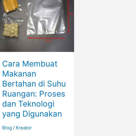
Bertahan
di
Suhu
Ruangan:
Proses
dan
Teknologi
yang
Cara Membuat
Digunakan
Makanan
Bertahan di Suhu
Ruangan: Proses
dan Teknologi
yang Digunakan
Blog
/
Kreator