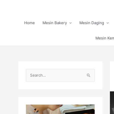
Skip
to
content
Home
Mesin Bakery
Mesin Daging
Mesin Ke
S
e
a
r
c