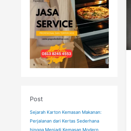
h
f
o
r
:
Post
Sejarah Karton Kemasan Makanan:
Perjalanan dari Kertas Sederhana
hingga Menjadi Kemasan Modern