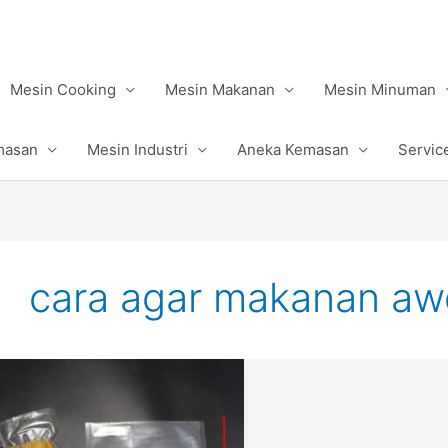
Mesin Cooking
Mesin Makanan
Mesin Minuman
masan
Mesin Industri
Aneka Kemasan
Servic
cara agar makanan awe
Cara
Membuat
Makanan