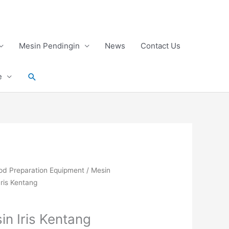
Mesin Pendingin
News
Contact Us
Search
e
od Preparation Equipment
/
Mesin
ris Kentang
n Iris Kentang