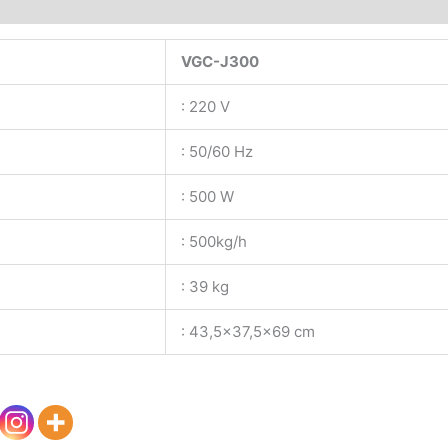
VGC-J300
: 220 V
: 50/60 Hz
: 500 W
: 500kg/h
: 39 kg
: 43,5×37,5×69 cm