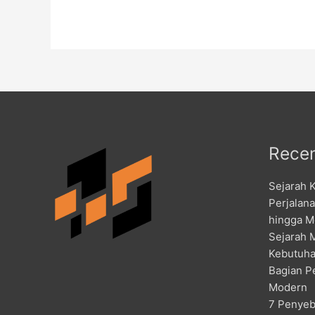
Recen
Sejarah 
Perjalan
hingga M
Sejarah 
Kebutuha
Bagian P
Modern
7 Penyeb