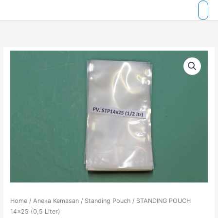
Skip
to
content
Home
/
Aneka Kemasan
/
Standing Pouch
/ STANDING POUCH
14×25 (0,5 Liter)