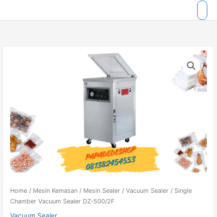
Skip
to
content
Home
/
Mesin Kemasan
/
Mesin Sealer
/
Vacuum Sealer
/ Single
Chamber Vacuum Sealer DZ-500/2F
Vacuum Sealer