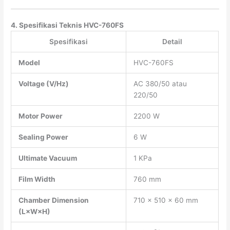
4. Spesifikasi Teknis HVC-760FS
Spesifikasi
Detail
Model
HVC-760FS
Voltage (V/Hz)
AC 380/50 atau
220/50
Motor Power
2200 W
Sealing Power
6 W
Ultimate Vacuum
1 KPa
Film Width
760 mm
Chamber Dimension
710 × 510 × 60 mm
(L×W×H)