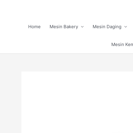
Skip
to
content
Home
Mesin Bakery
Mesin Daging
Mesin Ke