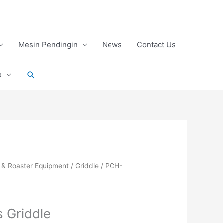
Mesin Pendingin
News
Contact Us
Search
e
ll & Roaster Equipment
/
Griddle
/ PCH-
 Griddle