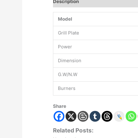
Description
Model
Grill Plate
Power
Dimension
G.W/N.W
Burners
Share
Related Posts: