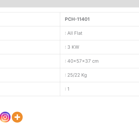
PCH-11401
: All Flat
: 3 KW
: 40x57x37 cm
: 25/22 Kg
: 1