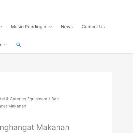
Mesin Pendingin
News
Contact Us
Search
e
tel & Catering Equipment
/
Bain
ngat Makanan
nghangat Makanan