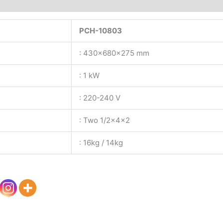
PCH-10803
: 430x680x275 mm
: 1 kW
: 220-240 V
: Two 1/2x4x2
: 16kg / 14kg