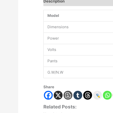
Description
Model
Dimensions
Power
Volts
Pants
G.W/N.W
Share
Related Posts: