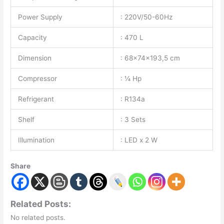
Power Supply
: 220V/50-60Hz
Capacity
: 470 L
Dimension
: 68x74x193,5 cm
Compressor
: ¼ Hp
Refrigerant
: R134a
Shelf
: 3 Sets
Illumination
: LED x 2 W
Share
Related Posts:
No related posts.