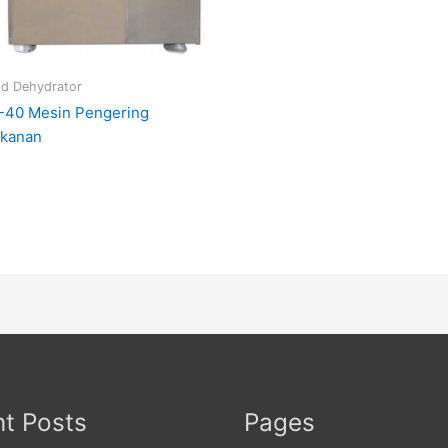
d Dehydrator
-40 Mesin Pengering
kanan
t Posts
Pages