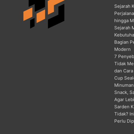
Sejarah 
Perjalan
hingga M
Sejarah 
Kebutuha
Bagian P
Modern
7 Penyeb
Tidak Me
dan Cara
Cup Seal
Minuman
Snack, S
Agar Lebi
Sarden K
Tidak? I
Perlu Di