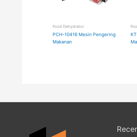
Food Dehydrator
Foo
PCH-10416 Mesin Pengering
KT
Makanan
Ma
Recen