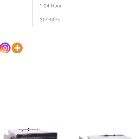
: 1-24 Hour
: 30°-90°c