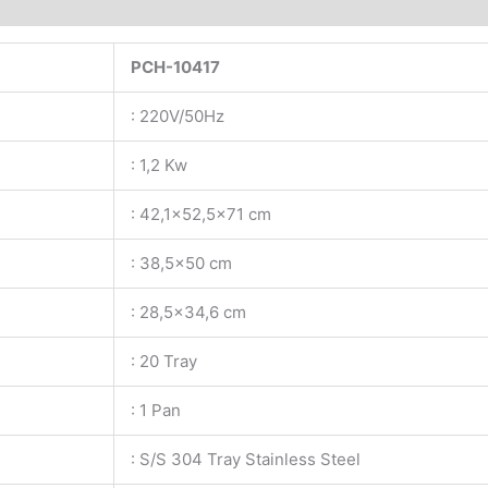
PCH-10417
: 220V/50Hz
: 1,2 Kw
: 42,1×52,5×71 cm
: 38,5×50 cm
: 28,5×34,6 cm
: 20 Tray
: 1 Pan
: S/S 304 Tray Stainless Steel