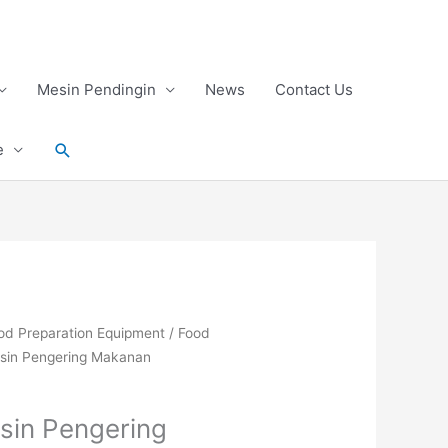
Mesin Pendingin
News
Contact Us
Search
e
od Preparation Equipment
/
Food
sin Pengering Makanan
in Pengering