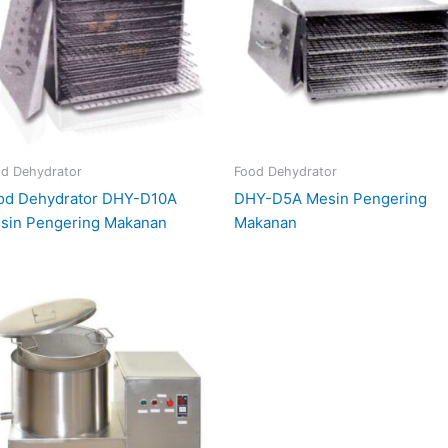
d Dehydrator
Food Dehydrator
od Dehydrator DHY-D10A
DHY-D5A Mesin Pengering
sin Pengering Makanan
Makanan