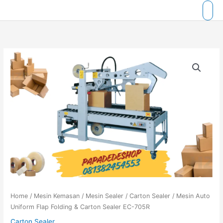
Skip
to
content
Home
/
Mesin Kemasan
/
Mesin Sealer
/
Carton Sealer
/ Mesin Auto
Uniform Flap Folding & Carton Sealer EC-705R
Carton Sealer