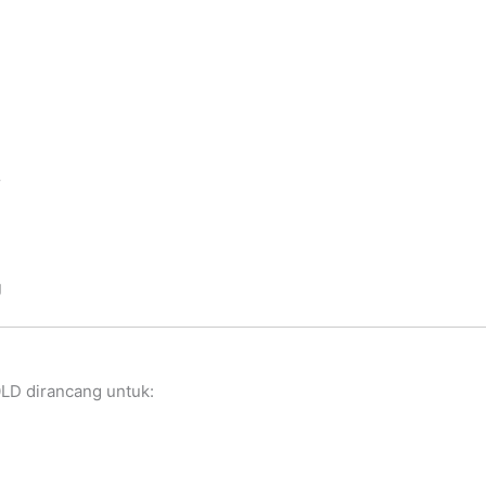
r
g
LD dirancang untuk: