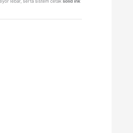
eyor lebar, serta sistem cetak
solid ink