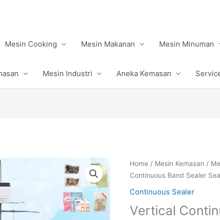
Mesin Cooking
Mesin Makanan
Mesin Minuman
masan
Mesin Industri
Aneka Kemasan
Servic
Home
/
Mesin Kemasan
/
Me
Continuous Band Sealer Sea
Continuous Sealer
Vertical Conti