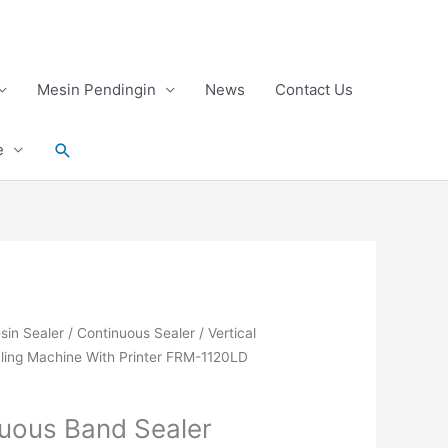
Mesin Pendingin
News
Contact Us
Search
e
sin Sealer
/
Continuous Sealer
/ Vertical
ling Machine With Printer FRM-1120LD
nuous Band Sealer