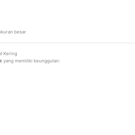
ukuran besar
at Kering
nk
yang memiliki keunggulan: