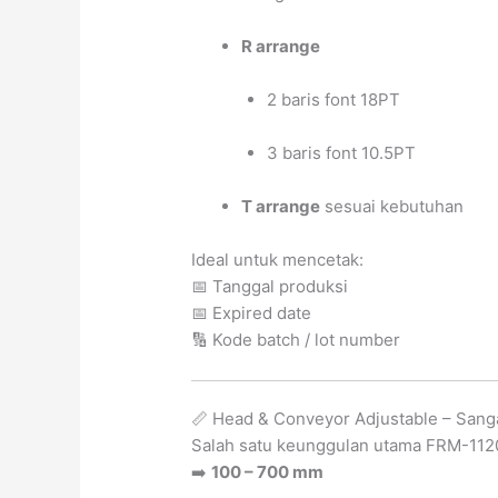
R arrange
2 baris font 18PT
3 baris font 10.5PT
T arrange
sesuai kebutuhan
Ideal untuk mencetak:
📅 Tanggal produksi
📅 Expired date
🔢 Kode batch / lot number
📏 Head & Conveyor Adjustable – Sanga
Salah satu keunggulan utama FRM-11
➡️
100 – 700 mm