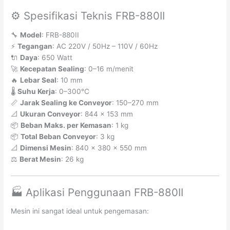
⚙️ Spesifikasi Teknis FRB-880II
🔧
Model
: FRB-880II
⚡
Tegangan
: AC 220V / 50Hz – 110V / 60Hz
🔌
Daya
: 650 Watt
🚀
Kecepatan Sealing
: 0–16 m/menit
🔥
Lebar Seal
: 10 mm
🌡️
Suhu Kerja
: 0–300°C
📏
Jarak Sealing ke Conveyor
: 150–270 mm
📐
Ukuran Conveyor
: 844 × 153 mm
📦
Beban Maks. per Kemasan
: 1 kg
📦
Total Beban Conveyor
: 3 kg
📐
Dimensi Mesin
: 840 × 380 × 550 mm
⚖️
Berat Mesin
: 26 kg
🏭 Aplikasi Penggunaan FRB-880II
Mesin ini sangat ideal untuk pengemasan: