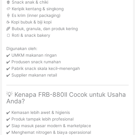
🍿 Snack anak & chiki
🥔 Keripik kentang & singkong
🍦 Es krim (inner packaging)
☕ Kopi bubuk & biji kopi
🌾 Bubuk, granula, dan produk kering
🍞 Roti & snack bakery
Digunakan oleh:
✔️ UMKM makanan ringan
✔️ Produsen snack rumahan
✔️ Pabrik snack skala kecil–menengah
✔️ Supplier makanan retail
💡 Kenapa FRB-880II Cocok untuk Usaha
Anda?
✔️ Kemasan lebih awet & higienis
✔️ Produk tampak lebih profesional
✔️ Siap masuk pasar modern & marketplace
✔️ Menghemat nitrogen & biaya operasional