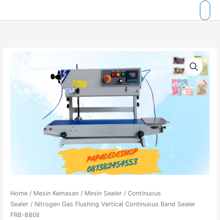
Skip
to
content
Home
/
Mesin Kemasan
/
Mesin Sealer
/
Continuous
Sealer
/ Nitrogen Gas Flushing Vertical Continuous Band Sealer
FRB-880II