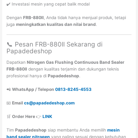
✔️ Investasi mesin yang cepat balik modal
Dengan
FRB-880II
, Anda tidak hanya menjual produk, tetapi
juga
meningkatkan kualitas dan nilai brand
.
📞 Pesan FRB-880II Sekarang di
Papadedeshop
Dapatkan
Nitrogen Gas Flushing Continuous Band Sealer
FRB-880II
dengan kualitas terjamin dan dukungan teknis
profesional hanya di
Papadedeshop
.
📲
WhatsApp / Telepon
0813-8245-4553
📧
Email
cs@papadedeshop.com
🛒
Order Here
👉
LINK
Tim
Papadedeshop
siap membantu Anda memilih
mesin
band sealer nitrogen
yang paling sesuai dengan kebutuhan