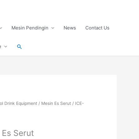
Mesin Pendingin
News
Contact Us
Search
e
ol Drink Equipment
/
Mesin Es Serut
/ ICE-
 Es Serut