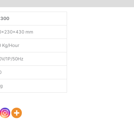
-300
10x230x430 mm
0 Kg/Hour
20V/1P/50Hz
0
Kg