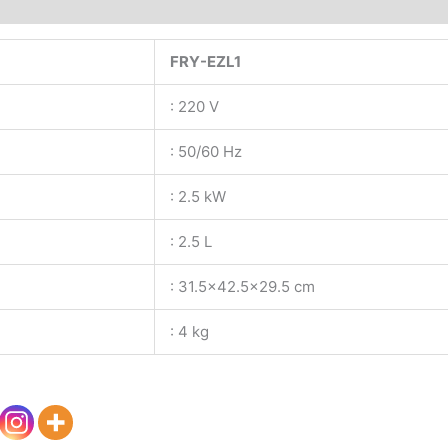
FRY-EZL1
: 220 V
: 50/60 Hz
: 2.5 kW
: 2.5 L
: 31.5×42.5×29.5 cm
: 4 kg