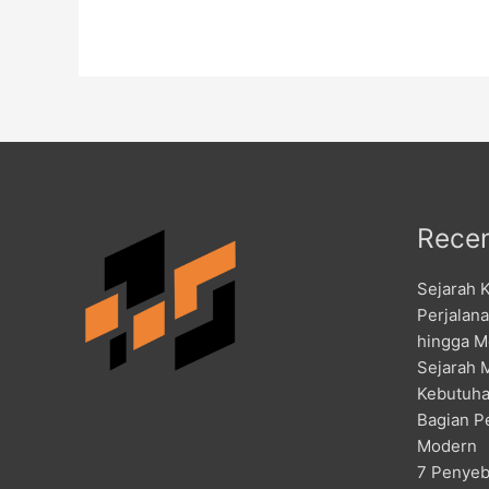
Recen
Sejarah 
Perjalan
hingga M
Sejarah 
Kebutuha
Bagian P
Modern
7 Penyeb