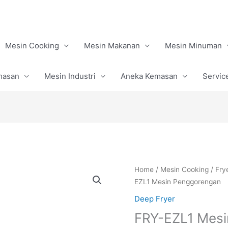
Mesin Cooking
Mesin Makanan
Mesin Minuman
masan
Mesin Industri
Aneka Kemasan
Servic
Home
/
Mesin Cooking
/
Fry
EZL1 Mesin Penggorengan
Deep Fryer
FRY-EZL1 Mes