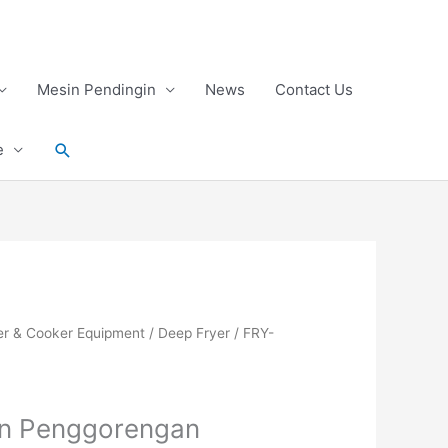
Mesin Pendingin
News
Contact Us
Search
e
er & Cooker Equipment
/
Deep Fryer
/ FRY-
in Penggorengan