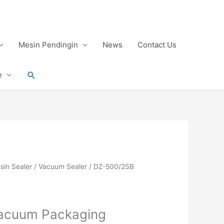
Mesin Pendingin
News
Contact Us
Search
e
sin Sealer
/
Vacuum Sealer
/ DZ-500/2SB
acuum Packaging