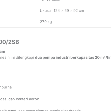
Ukuran 124 × 69 × 92 cm
270 kg
00/2SB
jam
esin ini dilengkapi
dua pompa industri berkapasitas 20 m³/hr
mpurna
dasi dan bakteri aerob
lebih awet, dan masa simpan meningkat drastis.