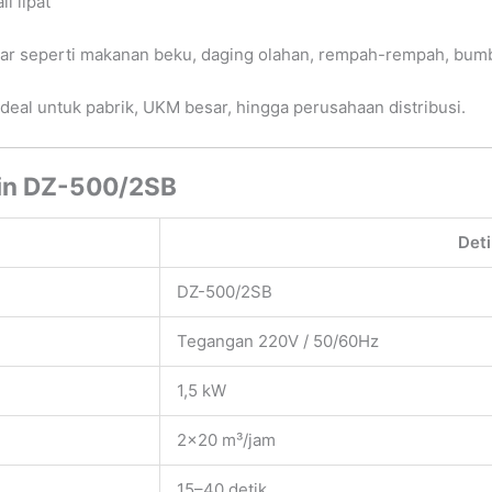
i lipat
sar seperti makanan beku, daging olahan, rempah-rempah, bum
eal untuk pabrik, UKM besar, hingga perusahaan distribusi.
sin DZ-500/2SB
Deti
DZ-500/2SB
Tegangan 220V / 50/60Hz
1,5 kW
2×20 m³/jam
15–40 detik