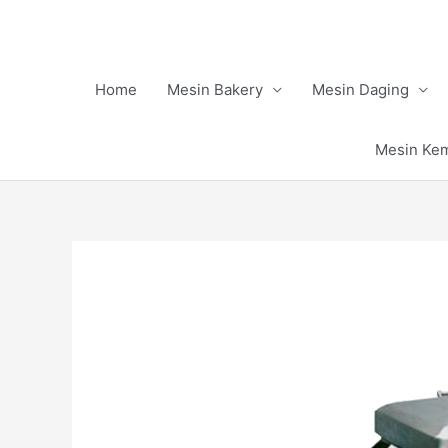
Skip
to
content
Home
Mesin Bakery
Mesin Daging
Mesin Ke