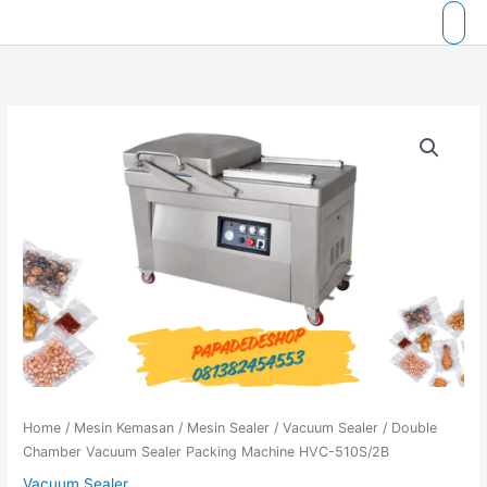
Skip
to
content
Home
/
Mesin Kemasan
/
Mesin Sealer
/
Vacuum Sealer
/ Double
Chamber Vacuum Sealer Packing Machine HVC-510S/2B
Vacuum Sealer