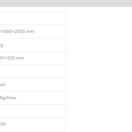
0x1000x2000 mm
Kg
x93x505 mm
our
 Kg/Hour
/3P