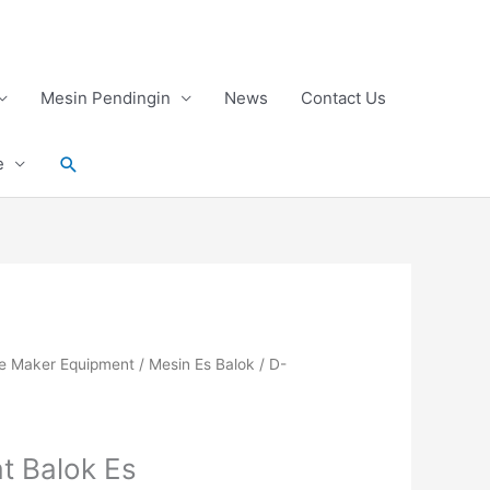
Mesin Pendingin
News
Contact Us
Search
e
ce Maker Equipment
/
Mesin Es Balok
/ D-
 Balok Es