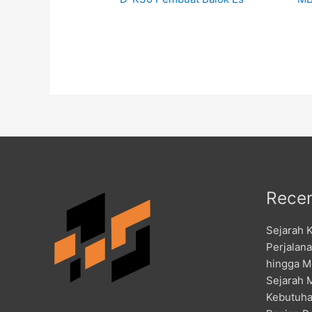
Recen
Sejarah 
Perjalan
hingga M
Sejarah 
Kebutuha