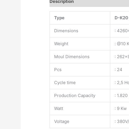
Description
Type
D-K20
Dimensions
: 426
Weight
: @10 
Moul Dimensions
: 262
Pcs
: 24
Cycle time
: 2,5 H
Production Capacity
: 1.820
Watt
: 9 Kw
Voltage
: 380V