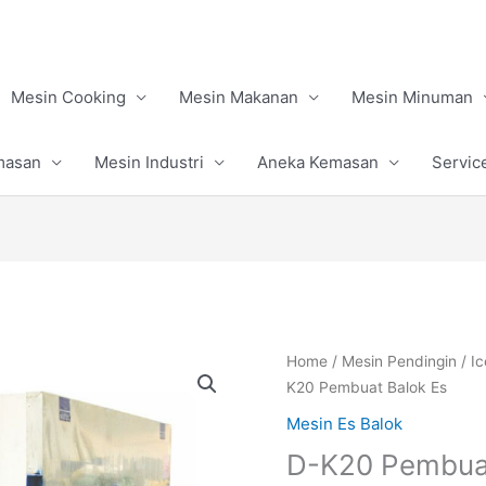
Mesin Cooking
Mesin Makanan
Mesin Minuman
masan
Mesin Industri
Aneka Kemasan
Servic
Home
/
Mesin Pendingin
/
I
K20 Pembuat Balok Es
Mesin Es Balok
D-K20 Pembuat