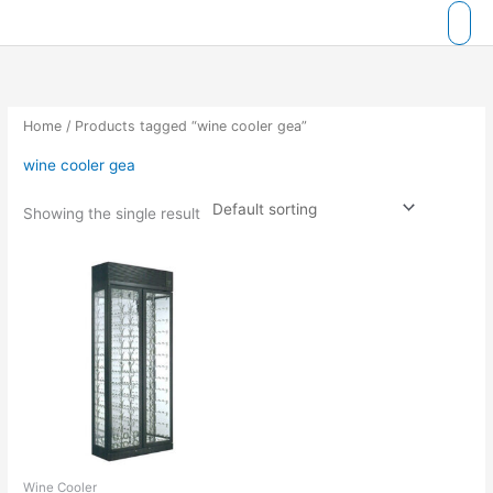
Skip
to
content
Home
/ Products tagged “wine cooler gea”
wine cooler gea
Showing the single result
Wine Cooler