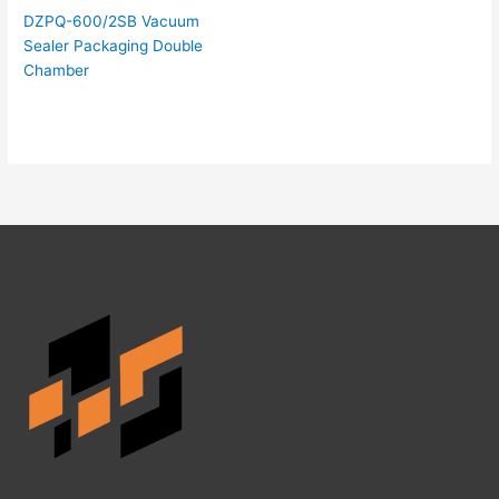
DZPQ-600/2SB Vacuum
Sealer Packaging Double
Chamber