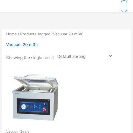
Skip
to
content
Home
/ Products tagged “Vacuum 20 m3h”
Vacuum 20 m3h
Showing the single result
Vacuum Sealer