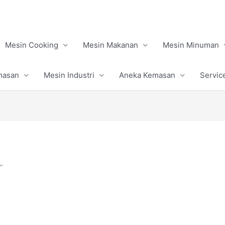
Mesin Cooking
Mesin Makanan
Mesin Minuman
masan
Mesin Industri
Aneka Kemasan
Servic
”