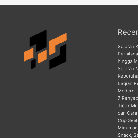
Recen
Sejarah 
Perjalan
hingga M
Sejarah 
Kebutuha
Bagian P
Modern
7 Penyeb
Tidak Me
dan Cara
Cup Seal
Minuman
Snack, S