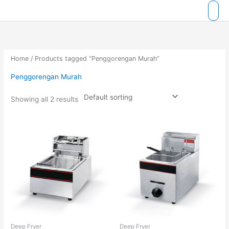
Skip
to
content
Home
/ Products tagged “Penggorengan Murah”
Penggorengan Murah
Showing all 2 results
Deep Fryer
Deep Fryer