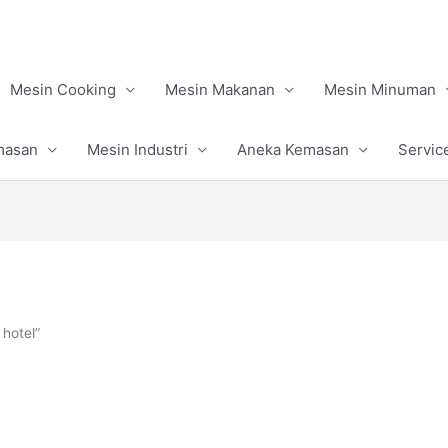
Mesin Cooking
Mesin Makanan
Mesin Minuman
masan
Mesin Industri
Aneka Kemasan
Servic
 hotel”