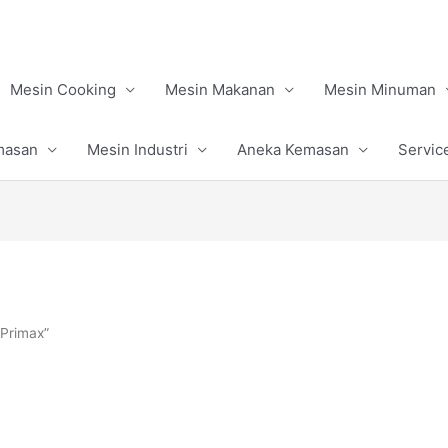
Mesin Cooking
Mesin Makanan
Mesin Minuman
masan
Mesin Industri
Aneka Kemasan
Servic
 Primax”