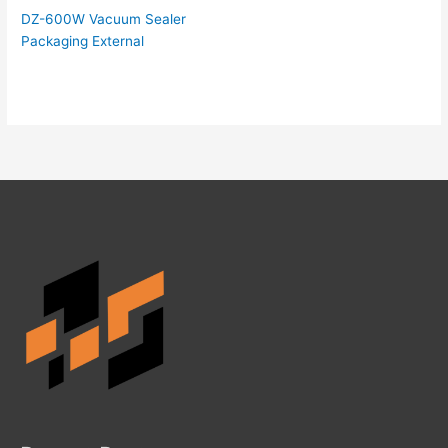
DZ-600W Vacuum Sealer
Packaging External