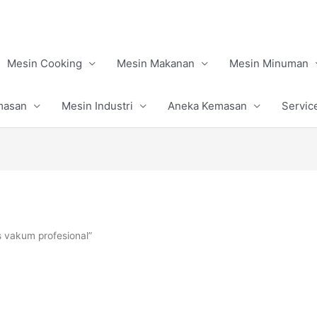
Mesin Cooking
Mesin Makanan
Mesin Minuman
masan
Mesin Industri
Aneka Kemasan
Servic
 vakum profesional”